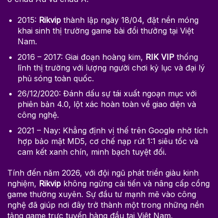
2015:
Rikvip
thành lập ngày 18/04, đặt nền móng
khai sinh thị trường game bài đổi thưởng tại Việt
Nam.
2016 – 2017: Giai đoạn hoàng kim,
RIK VIP
thống
lĩnh thị trường với lượng người chơi kỷ lục và đại lý
phủ sóng toàn quốc.
26/12/2020: Đánh dấu sự tái xuất ngoạn mục với
phiên bản 4.0, lột xác hoàn toàn về giao diện và
công nghệ.
2021 – Nay: Khẳng định vị thế trên Google nhờ tích
hợp bảo mật MD5, cơ chế nạp rút 1:1 siêu tốc và
cam kết xanh chín, minh bạch tuyệt đối.
Tính đến năm 2026, với đội ngũ phát triển giàu kinh
nghiệm,
Rikvip
không ngừng cải tiến và nâng cấp cổng
game thường xuyên. Sự đầu tư mạnh mẽ vào công
nghệ đã giúp nơi đây trở thành một trong những nền
tảng game trực tuyến hàng đầu tại Việt Nam.