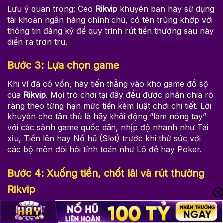
Lưu ý quan trọng: Ceo
Rikvip
khuyên bạn hãy sử dụng
tài khoản ngân hàng chính chủ, có tên trùng khớp với
thông tin đăng ký để quy trình rút tiền thưởng sau này
diễn ra trơn tru.
Bước 3: Lựa chọn game
Khi ví đã có vốn, hãy tiến thẳng vào kho game đồ sộ
của
Rikvip
. Mọi trò chơi tại đây đều được phân chia rõ
ràng theo từng hạn mức tiền kèm luật chơi chi tiết. Lời
khuyên cho tân thủ là hãy khởi động “làm nóng tay”
với các sảnh game quốc dân, nhịp độ nhanh như Tài
xỉu, Tiến lên hay Nổ hũ (Slot) trước khi thử sức với
các bộ môn đòi hỏi tính toán như Lô đề hay Poker.
Bước 4: Xuống tiền, chốt lãi và rút thưởng
Rikvip
Trước mỗi ván,
Rikvip
luôn hiển thị minh bạch mức
vốn yêu cầu và tỷ lệ trả thưởng. Kết thúc phiên, nếu