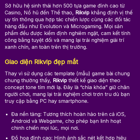
Sở hữu hệ sinh thái hơn 500 tựa game đỉnh cao từ
Casino, Nổ hũ đến Thể thao,
Rikvip
khẳng định vị thế
uy tín thông qua hợp tác chiến lược cùng các đối tác
hàng đầu như Evolution và Microgaming. Mọi sản
phẩm đều được kiểm định nghiêm ngặt, cam kết tính
công bằng tuyệt đối và mang lại trải nghiệm giải trí
xanh chín, an toàn trên thị trường.
Giao diện Rikvip đẹp mắt
Thay vì sử dụng các template (mẫu) game bài chung
chung thường thấy,
Rikvip
thiết kế giao diện theo
concept tone tím mới lạ. Đây là “chìa khóa” giữ chân
người chơi, mang lại trải nghiệm chơi trơn tru dù bạn
truy cập bằng PC hay smartphone.
Đa nền tảng: Tương thích hoàn hảo trên cả iOS,
Android và Webgame, cho phép bạn linh hoạt
chinh chiến mọi lúc, mọi nơi.
Đồ họa đỉnh cao: Hình ảnh sắc nét kết hợp hiệu