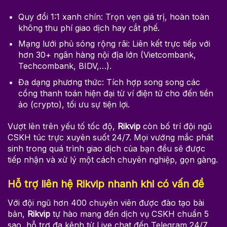
Quy đổi 1:1 xanh chín: Trọn vẹn giá trị, hoàn toàn
không thu phí giao dịch hay cắt phế.
Mạng lưới phủ sóng rộng rãi: Liên kết trực tiếp với
hơn 30+ ngân hàng nội địa lớn (Vietcombank,
Techcombank, BIDV,…).
Đa dạng phương thức: Tích hợp song song các
cổng thanh toán hiện đại từ ví điện tử cho đến tiền
ảo (crypto), tối ưu sự tiện lợi.
Vượt lên trên yếu tố tốc độ,
Rikvip
còn bố trí đội ngũ
CSKH túc trực xuyên suốt 24/7. Mọi vướng mắc phát
sinh trong quá trình giao dịch của bạn đều sẽ được
tiếp nhận và xử lý một cách chuyên nghiệp, gọn gàng.
Hỗ trợ liên hệ Rikvip nhanh khi có vấn đề
Với đội ngũ hơn 400 chuyên viên được đào tạo bài
bản,
Rikvip
tự hào mang đến dịch vụ CSKH chuẩn 5
sao, hỗ trợ đa kênh từ Live chat đến Telegram 24/7.