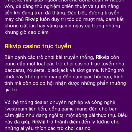
vốn, dễ dàng thử nghiệm chiến thuật và tự tin nâng
tiền khi đang trên đà thắng. Đặc biệt, đường truyền
máy chủ
Rikvip
luôn duy trì tốc độ mượt mà, cam kết
không giật lag hay văng game ngay cả trong những
khung giờ cao điểm.
Rikvip casino trực tuyến
Bên cạnh các trò chơi bài truyền thống,
Rikvip
còn
cung cấp một loạt các trò chơi casino trực tuyến như
baccarat, roulette, blackjack và slot game. Những trò
chơi này không chỉ mang đến cảm giác hồi hộp, kịch
tính mà còn có cơ hội nhận được những phần thưởng
giá trị.
Với hệ thống dealer chuyên nghiệp và công nghệ
livestream tiên tiến, cổng game mang đến cho bạn
cảm giác như đang ngồi tại một sòng bài thực thụ. Điều
này đã giúp
Rikvip
trở thành điểm đến lý tưởng cho
những ai yêu thích các trò chơi casino.