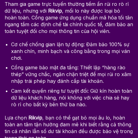
Tham gia game trực tuyến thường tiềm ẩn rủi ro rò rỉ
dữ liệu, nhưng với
Rikvip
, mối lo này được loại bỏ
hoàn toàn. Cổng game ứng dụng chuẩn mã hóa tối tân
ngang tầm các định chế tài chính quốc tế, đảm bảo an
toàn tuyệt đối cho mọi thông tin của hội viên.
Cơ chế chống gian lận tự động: Đảm bảo 100% sự
xanh chín, minh bạch và công bằng trong mọi ván
chơi.
Cổng game bảo mật đa tầng: Thiết lập “hàng rào
thép” vững chắc, ngăn chặn triệt để mọi rủi ro xâm
nhập trái phép hay đánh cắp tài khoản.
Cam kết quyền riêng tư tuyệt đối: Giữ kín hoàn toàn
dữ liệu khách hàng, nói không với việc chia sẻ hay
rò rỉ cho bất kỳ bên thứ ba nào.
Lựa chọn
Rikvip
, bạn có thể gạt bỏ mọi âu lo, hoàn
toàn an tâm tận hưởng đam mê khi biết rằng cả thông
tin cá nhân lẫn số dư tài khoản đều được bảo vệ trong
trạng thái an toàn.